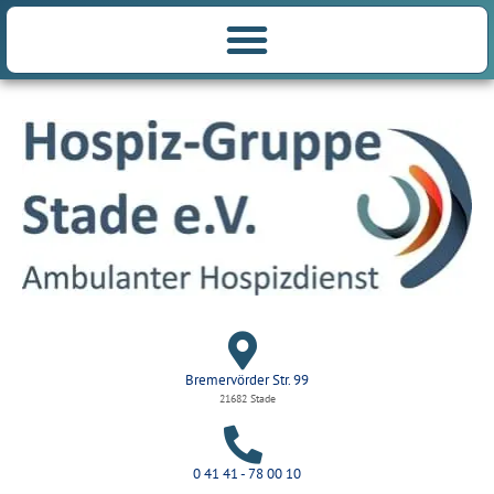
Bremervörder Str. 99
21682 Stade
0 41 41 - 78 00 10