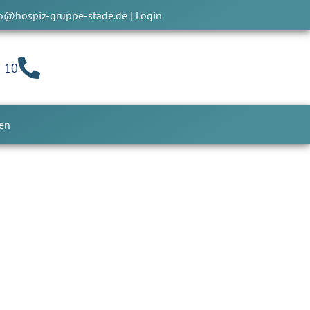
fo@hospiz-gruppe-stade.de
|
Login
0 10
den