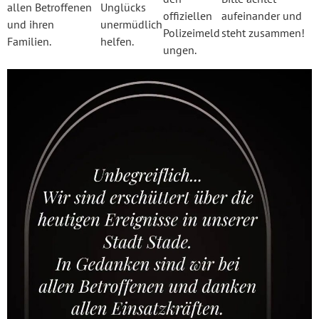
allen Betroffenen
Unglücks
offiziellen
aufeinander und
und ihren
unermüdlich
Polizeimeld
steht zusammen!
Familien.
helfen.
ungen.