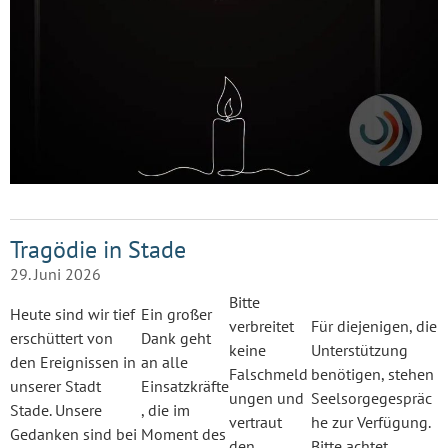
Tragödie in Stade
29. Juni 2026
Bitte
Heute sind wir tief
Ein großer
verbreitet
Für diejenigen, die
erschüttert von
Dank geht
keine
Unterstützung
den Ereignissen in
an alle
Falschmeld
benötigen, stehen
unserer Stadt
Einsatzkräfte
ungen und
Seelsorgegespräc
Stade. Unsere
, die im
vertraut
he zur Verfügung.
Gedanken sind bei
Moment des
den
Bitte achtet