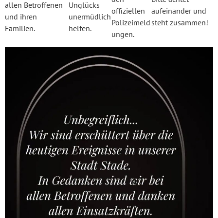
allen Betroffenen
Unglücks
offiziellen
aufeinander und
und ihren
unermüdlich
Polizeimeld
steht zusammen!
Familien.
helfen.
ungen.