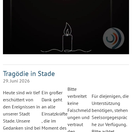
Tragödie in Stade
29. Juni 2026
Bitte
Heute sind wir tief
Ein großer
verbreitet
Für diejenigen, die
erschüttert von
Dank geht
keine
Unterstützung
den Ereignissen in
an alle
Falschmeld
benötigen, stehen
unserer Stadt
Einsatzkräfte
ungen und
Seelsorgegespräc
Stade. Unsere
, die im
vertraut
he zur Verfügung.
Gedanken sind bei
Moment des
den
Bitte achtet