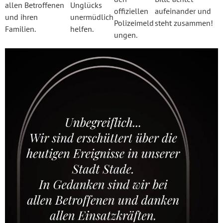
allen Betroffenen
Unglücks
offiziellen
aufeinander und
und ihren
unermüdlich
Polizeimeld
steht zusammen!
Familien.
helfen.
ungen.