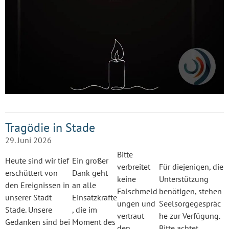
Tragödie in Stade
29. Juni 2026
Bitte
Heute sind wir tief
Ein großer
verbreitet
Für diejenigen, die
erschüttert von
Dank geht
keine
Unterstützung
den Ereignissen in
an alle
Falschmeld
benötigen, stehen
unserer Stadt
Einsatzkräfte
ungen und
Seelsorgegespräc
Stade. Unsere
, die im
vertraut
he zur Verfügung.
Gedanken sind bei
Moment des
den
Bitte achtet