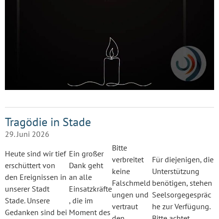
Tragödie in Stade
29. Juni 2026
Bitte
Heute sind wir tief
Ein großer
verbreitet
Für diejenigen, die
erschüttert von
Dank geht
keine
Unterstützung
den Ereignissen in
an alle
Falschmeld
benötigen, stehen
unserer Stadt
Einsatzkräfte
ungen und
Seelsorgegespräc
Stade. Unsere
, die im
vertraut
he zur Verfügung.
Gedanken sind bei
Moment des
den
Bitte achtet