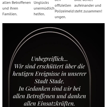
allen Betroffenen
Unglücks
offiziellen
aufeinander und
und ihren
unermüdlich
Polizeimeld
steht zusammen!
Familien.
helfen.
ungen.