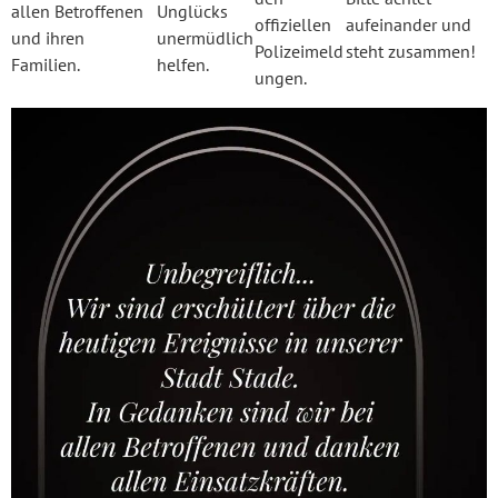
allen Betroffenen
Unglücks
offiziellen
aufeinander und
und ihren
unermüdlich
Polizeimeld
steht zusammen!
Familien.
helfen.
ungen.