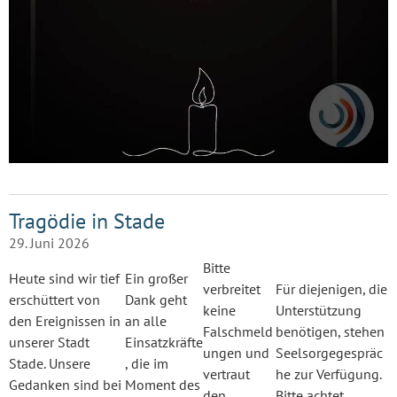
Tragödie in Stade
29. Juni 2026
Bitte
Heute sind wir tief
Ein großer
verbreitet
Für diejenigen, die
erschüttert von
Dank geht
keine
Unterstützung
den Ereignissen in
an alle
Falschmeld
benötigen, stehen
unserer Stadt
Einsatzkräfte
ungen und
Seelsorgegespräc
Stade. Unsere
, die im
vertraut
he zur Verfügung.
Gedanken sind bei
Moment des
den
Bitte achtet