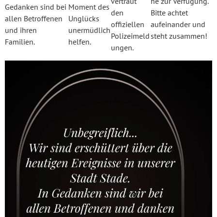
vertraut
he zur Verfügung.
Gedanken sind bei
Moment des
den
Bitte achtet
allen Betroffenen
Unglücks
offiziellen
aufeinander und
und ihren
unermüdlich
Polizeimeld
steht zusammen!
Familien.
helfen.
ungen.