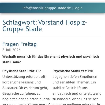
info@hospiz-gruppe-stade.de
|
Login
Schlagwort: Vorstand Hospiz-
Gruppe Stade
Fragen Freitag
3. Juli 2026
Weshalb muss ich für das Ehrenamt physisch und psychisch
stabil sein?
Physische Stabilität:
Die
Psychische Stabilität:
Wir
Unterstützung erfordert oft
begegnen tiefen Emotionen
körperliche Präsenz und
und sensiblen Themen. Ein
Ausdauer. Ob es darum geht,
stabiler Geist hilft uns,
Gespräche zu führen, zu
empathisch und unterstützend
begleiten oder einfach nur da
zu handeln, ohne uns selbst
zu sein – unser Körper muss fit
dabei zu verlieren oder uns in